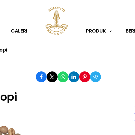
Search
GALERI
PRODUK
BER
opi
opi