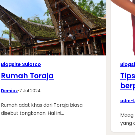
Blogsite Sulotco
Blogs
Rumah Toraja
Tip
ber
Demiaz
•
7 Jul 2024
adm-t
Rumah adat khas dari Toraja biasa
disebut tongkonan. Hal ini…
Maag 
yang 