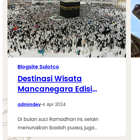
Blogsite Sulotco
Destinasi Wisata
Mancanegara Edisi
Ramadhan
admindev
•
4 Apr 2024
Di bulan suci Ramadhan ini, selain
menunaikan ibadah puasa, juga…