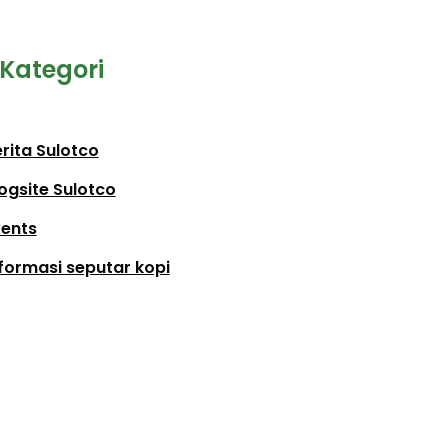
Kategori
rita Sulotco
ogsite Sulotco
vents
formasi seputar kopi