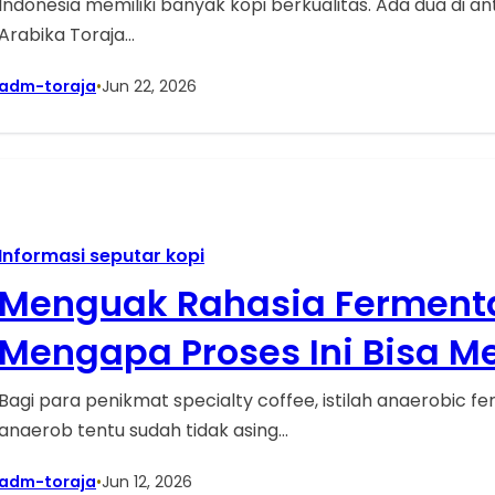
Indonesia memiliki banyak kopi berkualitas. Ada dua di an
Arabika Toraja…
adm-toraja
•
Jun 22, 2026
Informasi seputar kopi
Menguak Rahasia Fermenta
Mengapa Proses Ini Bisa 
Karakter Rasa Kopi?
Bagi para penikmat specialty coffee, istilah anaerobic f
anaerob tentu sudah tidak asing…
adm-toraja
•
Jun 12, 2026