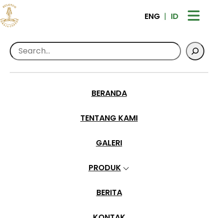
ENG
ID
Search
adm-toraja
BERANDA
TENTANG KAMI
Home
>
Articles Posted by adm-toraja
>
Page
2
GALERI
PRODUK
BERITA
KONTAK