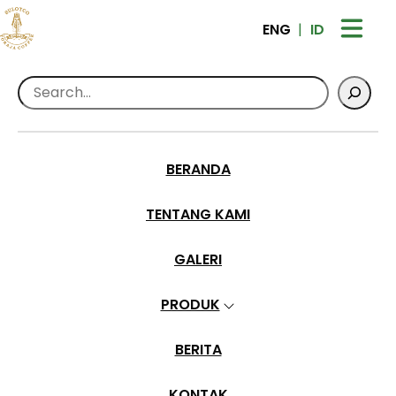
ENG
ID
Search
Home
>
Informasi seputar kopi
>
Kopi Drip
Kopi Drip
BERANDA
Demiaz
•
Mar 4, 2024
TENTANG KAMI
GALERI
PRODUK
BERITA
KONTAK