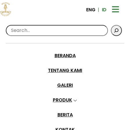
ENG
ID
Search
Home
>
Galleries
>
Peternakan Kambing
Peternakan Kambing
BERANDA
•
Jun 28, 2024
TENTANG KAMI
GALERI
PRODUK
BERITA
KONTAK