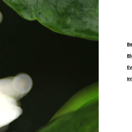
Be
Bl
E
In