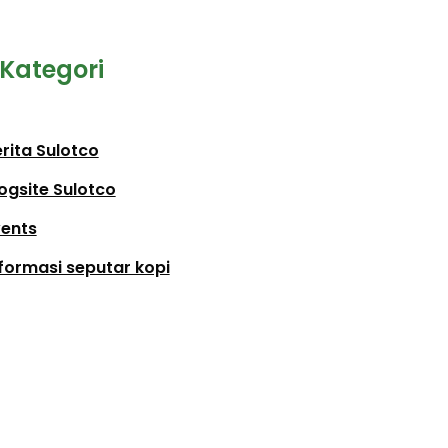
Kategori
rita Sulotco
ogsite Sulotco
vents
formasi seputar kopi