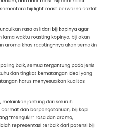
medium, dan dark roast. Biji dark roast
sementara biji light roast berwarna coklat
ulkan rasa asli dari biji kopinya agar
 lama waktu roasting kopinya, biji akan
dan aroma khas roasting-nya akan semakin
aling baik, semua tergantung pada jenis
i suhu dan tingkat kematangan ideal yang
ematangan harus menyesuaikan kualitas
 melainkan jantung dari seluruh
cermat dan berpengetahuan, biji kopi
yang “mengukir” rasa dan aroma,
ah representasi terbaik dari potensi biji