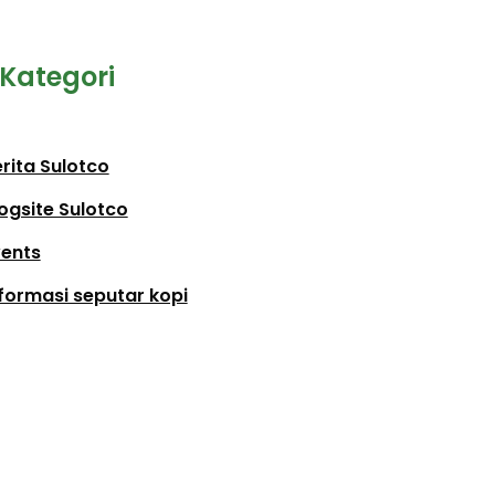
Kategori
rita Sulotco
ogsite Sulotco
vents
formasi seputar kopi