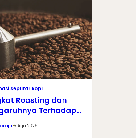
masi seputar kopi
gkat Roasting dan
garuhnya Terhadap
a Rasa Kopi
oraja
•
5 Agu 2026