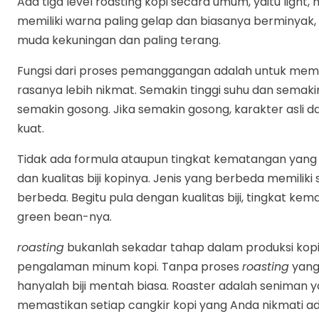
Ada tiga level roasting kopi secara umum, yaitu light, 
memiliki warna paling gelap dan biasanya berminyak, 
muda kekuningan dan paling terang.
Fungsi dari proses pemanggangan adalah untuk memunc
rasanya lebih nikmat. Semakin tinggi suhu dan semakin
semakin gosong. Jika semakin gosong, karakter asli 
kuat.
Tidak ada formula ataupun tingkat kematangan yang p
dan kualitas biji kopinya. Jenis yang berbeda memilik
berbeda. Begitu pula dengan kualitas biji, tingkat k
green bean-nya.
roasting
bukanlah sekadar tahap dalam produksi kopi,
pengalaman minum kopi. Tanpa proses
roasting
yang 
hanyalah biji mentah biasa. Roaster adalah seniman 
memastikan setiap cangkir kopi yang Anda nikmati adal