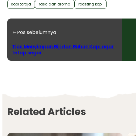
kopi toraja
rasa dan aroma
roasting kopi
Pos sebelumnya
Tips Menyimpan Biji dan Bubuk Kopi agar
tetap segar
Related Articles