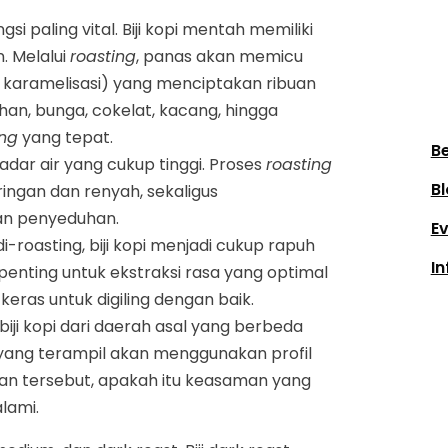
gsi paling vital. Biji kopi mentah memiliki
. Melalui
roasting
, panas akan memicu
an karamelisasi) yang menciptakan ribuan
an, bunga, cokelat, kacang, hingga
ing
yang tepat.
Be
kadar air yang cukup tinggi. Proses
roasting
Bl
ringan dan renyah, sekaligus
an penyeduhan.
E
i-roasting, biji kopi menjadi cukup rapuh
In
 penting untuk ekstraksi rasa yang optimal
lu keras untuk digiling dengan baik.
biji kopi dari daerah asal yang berbeda
er yang terampil akan menggunakan profil
an tersebut, apakah itu keasaman yang
lami.