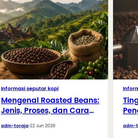
Informasi seputar kopi
Infor
Mengenal Roasted Beans:
Tin
Jenis, Proses, dan Cara
Pen
Memilih yang Sesuai
Cit
adm-toraja
•
22 Jun 2026
adm-t
Selera