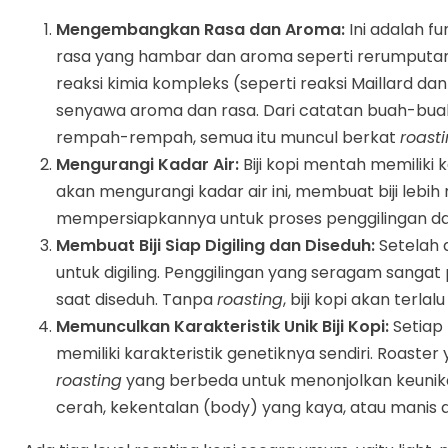
Mengembangkan Rasa dan Aroma:
Ini adalah fun
rasa yang hambar dan aroma seperti rerumputan
reaksi kimia kompleks (seperti reaksi Maillard d
senyawa aroma dan rasa. Dari catatan buah-buah
rempah-rempah, semua itu muncul berkat
roast
Mengurangi Kadar Air:
Biji kopi mentah memiliki 
akan mengurangi kadar air ini, membuat biji lebih 
mempersiapkannya untuk proses penggilingan d
Membuat Biji Siap Digiling dan Diseduh:
Setelah d
untuk digiling. Penggilingan yang seragam sangat
saat diseduh. Tanpa
roasting
, biji kopi akan terla
Memunculkan Karakteristik Unik Biji Kopi:
Setiap 
memiliki karakteristik genetiknya sendiri. Roast
roasting
yang berbeda untuk menonjolkan keunik
cerah, kekentalan (body) yang kaya, atau manis a