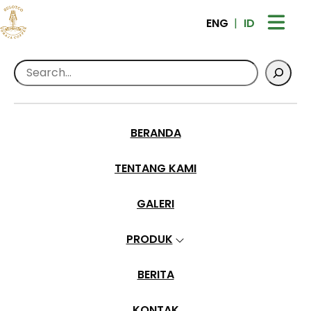
ENG
ID
Search
Home
>
Galleries
>
Air terjun
Air terjun
BERANDA
•
Jun 28, 2024
TENTANG KAMI
GALERI
PRODUK
BERITA
KONTAK