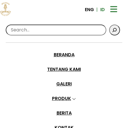
ENG
ID
Search
BERANDA
luwak toraja
TENTANG KAMI
Home
>
Posts Tagged luwak toraja
GALERI
PRODUK
BERITA
KONTAK