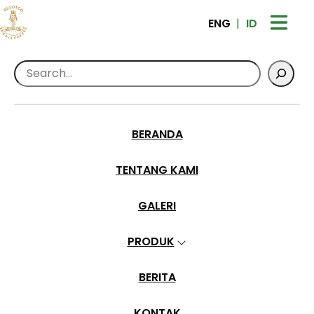
ENG
ID
Search
BERANDA
kopi toraja
TENTANG KAMI
Home
>
Posts Tagged kopi toraja
GALERI
PRODUK
BERITA
KONTAK