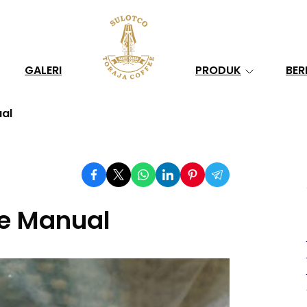
Search
GALERI
PRODUK
BER
ual
de Manual