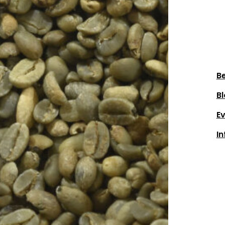
Be
Bl
E
In