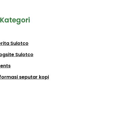
Kategori
rita Sulotco
ogsite Sulotco
vents
formasi seputar kopi