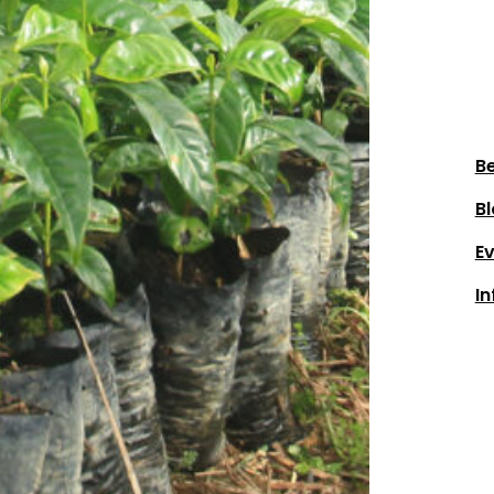
Be
Bl
E
In