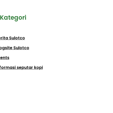
Kategori
rita Sulotco
ogsite Sulotco
vents
formasi seputar kopi