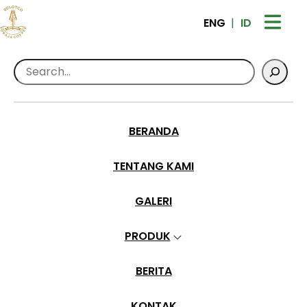
ENG
ID
Search
Home
>
Galleries
>
Bunga Kopi
Bunga Kopi
BERANDA
•
Jun 28, 2024
TENTANG KAMI
GALERI
PRODUK
BERITA
KONTAK